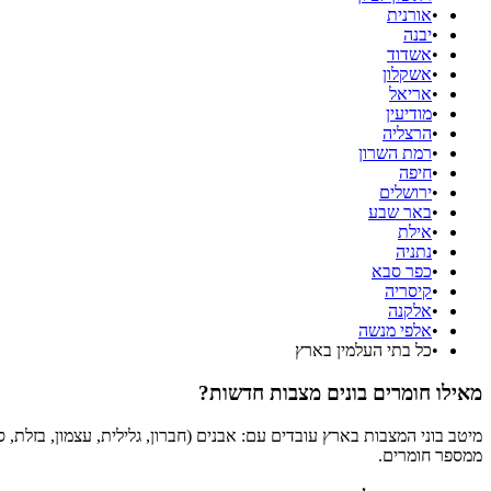
•
אורנית
•
יבנה
•
אשדוד
•
אשקלון
•
אריאל
•
מודיעין
•
הרצליה
•
רמת השרון
•
חיפה
•
ירושלים
•
באר שבע
•
אילת
•
נתניה
•
כפר סבא
•
קיסריה
•
אלקנה
•
אלפי מנשה
•
כל בתי העלמין בארץ
מאילו חומרים בונים מצבות חדשות?
מיטב בוני המצבות בארץ עובדים עם: אבנים (חברון, גלילית, עצמון, בזלת, 
ממספר חומרים.