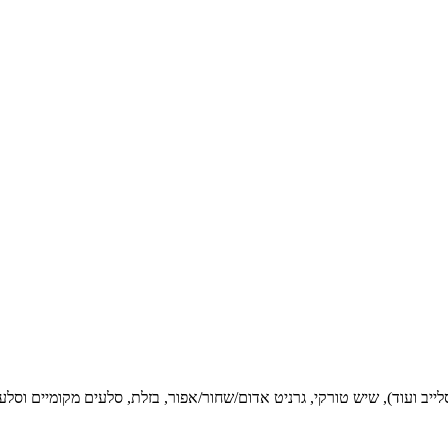
סלייב ועוד), שיש טורקי, גרניט אדום/שחור/אפור, בזלת, סלעים מקומיים וסל