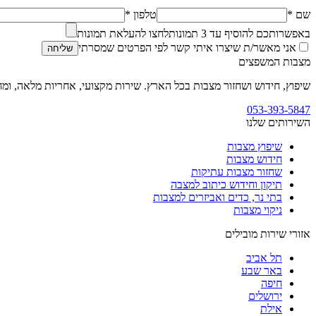
שם *
טלפון *
באפשרותכם להוסיף עד
3
תמונות
לחצו להעלאת תמונות
אני מאשר/ת שיצרו איתי קשר לפי הפרטים שמסרתי
שליחה
מצבות המשפצים
שיפוץ, חידוש ושחזור מצבות בכל הארץ. שירות מקצועי, אחריות מלאה, ומח
053-393-5847
השירותים שלנו
שיפוץ מצבות
חידוש מצבות
שחזור מצבות עתיקות
תיקון וחידוש כיתוב למצבה
בתי נר, כדים ואביזרים למצבות
ניקוי מצבות
אזורי שירות מובילים
תל אביב
באר שבע
חיפה
ירושלים
אילת