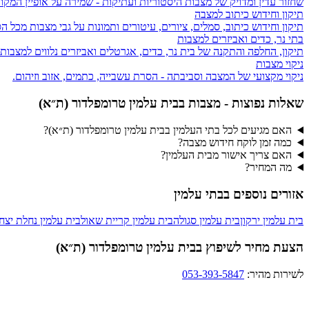
שחזור עדין ומדויק של מצבות היסטוריות ועתיקות - שמירה על אופיין המקור
תיקון וחידוש כיתוב למצבה
תיקון וחידוש כיתוב, סמלים, ציורים, עיטורים ותמונות על גבי מצבות מכל הס
בתי נר, כדים ואביזרים למצבות
תיקון, החלפה והתקנה של בית נר, כדים, אגרטלים ואביזרים נלווים למצבות
ניקוי מצבות
ניקוי מקצועי של המצבה וסביבתה - הסרת עשבייה, כתמים, אזוב וזיהום.
שאלות נפוצות - מצבות ב
בית עלמין טרומפלדור (ת״א)
האם מגיעים לכל בתי העלמין בבית עלמין טרומפלדור (ת״א)?
כמה זמן לוקח חידוש מצבה?
האם צריך אישור מבית העלמין?
מה המחיר?
אזורים נוספים ב
בתי עלמין
בית עלמין ירקון
בית עלמין סגולה
בית עלמין קריית שאול
בית עלמין נחלת יצח
הצעת מחיר לשיפוץ בבית עלמין טרומפלדור (ת״א)
לשירות מהיר:
053-393-5847