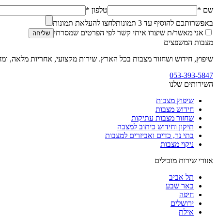
שם *
טלפון *
באפשרותכם להוסיף עד
3
תמונות
לחצו להעלאת תמונות
אני מאשר/ת שיצרו איתי קשר לפי הפרטים שמסרתי
שליחה
מצבות המשפצים
שיפוץ, חידוש ושחזור מצבות בכל הארץ. שירות מקצועי, אחריות מלאה, ומח
053-393-5847
השירותים שלנו
שיפוץ מצבות
חידוש מצבות
שחזור מצבות עתיקות
תיקון וחידוש כיתוב למצבה
בתי נר, כדים ואביזרים למצבות
ניקוי מצבות
אזורי שירות מובילים
תל אביב
באר שבע
חיפה
ירושלים
אילת