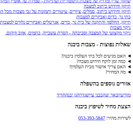
שחזור עדין ומדויק של מצבות היסטוריות ועתיקות - שמירה על אופיין המקור
תיקון וחידוש כיתוב למצבה
תיקון וחידוש כיתוב, סמלים, ציורים, עיטורים ותמונות על גבי מצבות מכל הס
בתי נר, כדים ואביזרים למצבות
תיקון, החלפה והתקנה של בית נר, כדים, אגרטלים ואביזרים נלווים למצבות
ניקוי מצבות
ניקוי מקצועי של המצבה וסביבתה - הסרת עשבייה, כתמים, אזוב וזיהום.
שאלות נפוצות - מצבות ב
יבנה
האם מגיעים לכל בתי העלמין ביבנה?
כמה זמן לוקח חידוש מצבה?
האם צריך אישור מבית העלמין?
מה המחיר?
אזורים נוספים ב
השפלה
מודיעין
באר יעקב
בני עייש
גדרה
גן יבנה
חדיד
הצעת מחיר לשיפוץ ביבנה
לשירות מהיר:
053-393-5847