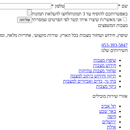
שם *
טלפון *
באפשרותכם להוסיף עד
3
תמונות
לחצו להעלאת תמונות
אני מאשר/ת שיצרו איתי קשר לפי הפרטים שמסרתי
שליחה
מצבות המשפצים
שיפוץ, חידוש ושחזור מצבות בכל הארץ. שירות מקצועי, אחריות מלאה, ומח
053-393-5847
השירותים שלנו
שיפוץ מצבות
חידוש מצבות
שחזור מצבות עתיקות
תיקון וחידוש כיתוב למצבה
בתי נר, כדים ואביזרים למצבות
ניקוי מצבות
אזורי שירות מובילים
תל אביב
באר שבע
חיפה
ירושלים
אילת