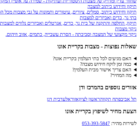
שחזור עדין ומדויק של מצבות היסטוריות ועתיקות - שמירה על אופיין המקור
תיקון וחידוש כיתוב למצבה
תיקון וחידוש כיתוב, סמלים, ציורים, עיטורים ותמונות על גבי מצבות מכל הס
בתי נר, כדים ואביזרים למצבות
תיקון, החלפה והתקנה של בית נר, כדים, אגרטלים ואביזרים נלווים למצבות
ניקוי מצבות
ניקוי מקצועי של המצבה וסביבתה - הסרת עשבייה, כתמים, אזוב וזיהום.
שאלות נפוצות - מצבות ב
קריית אונו
האם מגיעים לכל בתי העלמין בקריית אונו?
כמה זמן לוקח חידוש מצבה?
האם צריך אישור מבית העלמין?
מה המחיר?
אזורים נוספים ב
המרכז ודן
תל אביב
פתח תקווה
ראשון לציון
אזור
אלעד
בית דגן
הצעת מחיר לשיפוץ בקריית אונו
לשירות מהיר:
053-393-5847