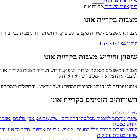
053-393-5847
בית
/
אזורי השירות
/
קריית אונו
מצבות בקריית אונו
מצבות המשפצים
- שירות מקצועי לשיפוץ, חידוש ושחזור מצבות בכל בתי ה
חייגו
053-393-5847
שיפוץ וחידוש מצבות ב
קריית אונו
מצבות המשפצים מספקת שירותי שיפוץ, חידוש ושחזור מצבות ב
קריית אונו
למצבה את המראה המכובד שהיא ראויה לו.
אנחנו עובדים לפי הנוהג ״הסיכום למחיר נעשה מראש - והתשלום בגמר ה
השירותים הזמינים ב
קריית אונו
שיפוץ מצבות
שיפוץ מקצועי למצבות מכל סוגי החומרים - שיש, גרניט, אבן, סלעים, אבני ז
חידוש מצבות
חידוש מצבות קבורה מכל הסוגים - ליטוש, צביעת אותיות, סילר מקצועי ו
שחזור מצבות עתיקות