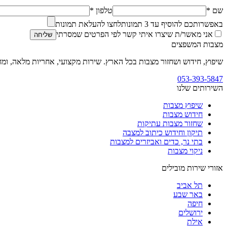
שם *
טלפון *
באפשרותכם להוסיף עד
3
תמונות
לחצו להעלאת תמונות
אני מאשר/ת שיצרו איתי קשר לפי הפרטים שמסרתי
שליחה
מצבות המשפצים
שיפוץ, חידוש ושחזור מצבות בכל הארץ. שירות מקצועי, אחריות מלאה, ומח
053-393-5847
השירותים שלנו
שיפוץ מצבות
חידוש מצבות
שחזור מצבות עתיקות
תיקון וחידוש כיתוב למצבה
בתי נר, כדים ואביזרים למצבות
ניקוי מצבות
אזורי שירות מובילים
תל אביב
באר שבע
חיפה
ירושלים
אילת