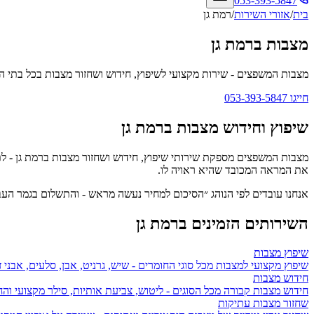
053-393-5847
בית
/
אזורי השירות
/
רמת גן
מצבות ברמת גן
מצבות המשפצים
- שירות מקצועי לשיפוץ, חידוש ושחזור מצבות בכל בתי ה
חייגו
053-393-5847
שיפוץ וחידוש מצבות ב
רמת גן
מצבות המשפצים מספקת שירותי שיפוץ, חידוש ושחזור מצבות ב
רמת גן
- לת
את המראה המכובד שהיא ראויה לו.
אנחנו עובדים לפי הנוהג ״הסיכום למחיר נעשה מראש - והתשלום בגמר ה
השירותים הזמינים ב
רמת גן
שיפוץ מצבות
שיפוץ מקצועי למצבות מכל סוגי החומרים - שיש, גרניט, אבן, סלעים, אבני ז
חידוש מצבות
חידוש מצבות קבורה מכל הסוגים - ליטוש, צביעת אותיות, סילר מקצועי ו
שחזור מצבות עתיקות