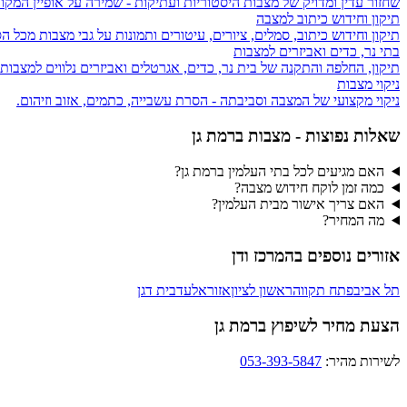
שחזור עדין ומדויק של מצבות היסטוריות ועתיקות - שמירה על אופיין המקור
תיקון וחידוש כיתוב למצבה
תיקון וחידוש כיתוב, סמלים, ציורים, עיטורים ותמונות על גבי מצבות מכל הס
בתי נר, כדים ואביזרים למצבות
תיקון, החלפה והתקנה של בית נר, כדים, אגרטלים ואביזרים נלווים למצבות
ניקוי מצבות
ניקוי מקצועי של המצבה וסביבתה - הסרת עשבייה, כתמים, אזוב וזיהום.
שאלות נפוצות - מצבות ב
רמת גן
האם מגיעים לכל בתי העלמין ברמת גן?
כמה זמן לוקח חידוש מצבה?
האם צריך אישור מבית העלמין?
מה המחיר?
אזורים נוספים ב
המרכז ודן
תל אביב
פתח תקווה
ראשון לציון
אזור
אלעד
בית דגן
הצעת מחיר לשיפוץ ברמת גן
לשירות מהיר:
053-393-5847