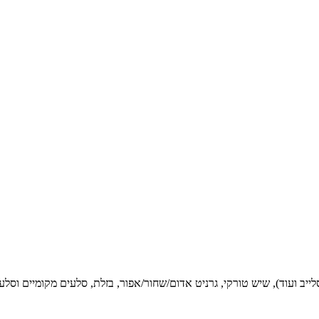
סלייב ועוד), שיש טורקי, גרניט אדום/שחור/אפור, בזלת, סלעים מקומיים וסל