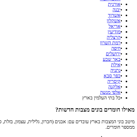
•
אורנית
•
יבנה
•
אשדוד
•
אשקלון
•
אריאל
•
מודיעין
•
הרצליה
•
רמת השרון
•
חיפה
•
ירושלים
•
באר שבע
•
אילת
•
נתניה
•
כפר סבא
•
קיסריה
•
אלקנה
•
אלפי מנשה
•
כל בתי העלמין בארץ
מאילו חומרים בונים מצבות חדשות?
מיטב בוני המצבות בארץ עובדים עם: אבנים (חברון, גלילית, עצמון, בזלת, 
ממספר חומרים.