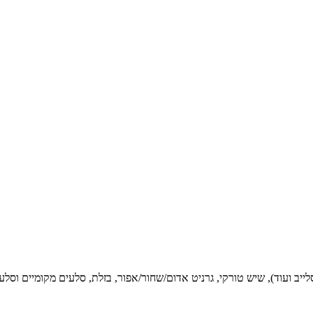
סלייב ועוד), שיש טורקי, גרניט אדום/שחור/אפור, בזלת, סלעים מקומיים וסל