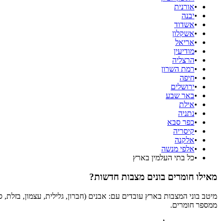
•
אורנית
•
יבנה
•
אשדוד
•
אשקלון
•
אריאל
•
מודיעין
•
הרצליה
•
רמת השרון
•
חיפה
•
ירושלים
•
באר שבע
•
אילת
•
נתניה
•
כפר סבא
•
קיסריה
•
אלקנה
•
אלפי מנשה
•
כל בתי העלמין בארץ
מאילו חומרים בונים מצבות חדשות?
מיטב בוני המצבות בארץ עובדים עם: אבנים (חברון, גלילית, עצמון, בזלת, 
ממספר חומרים.