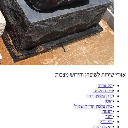
אזורי שירות לשיפוץ וחידוש מצבות
•
תל אביב
•
פתח תקווה
•
בית עלמין ירקון
•
חולון
•
בית עלמין קריית שאול
•
רעננה
•
יהוד
•
בני ברק
•
ראשון לציון